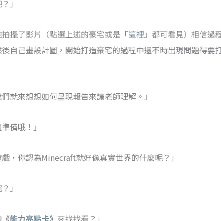
吧？」
地拍攝了影片（點選上述的豪宅或是「
這裡
」都可看見）相信過
然後自己畫設計圖，開始打造豪宅的過程中還不時出現問題得要
我們就來想想如何呈現報告來讓老師理解。」
置準備哦！」
，你認為Minecraft就好像真實世界的什麼呢？」
呢？」
的
《
能力亮點卡
》
來找找看？」