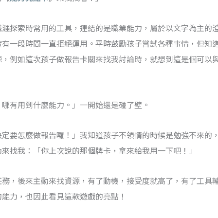
職涯探索時常用的工具，連結的是職業能力，屬於以文字為主的
實有一段時間一直拒絕運用。平時鼓勵孩子嘗試各種事情，但知
源，例如這次孩子做報告卡關來找我討論時，就想到這是個可以
，哪有用到什麼能力。」一開始還是碰了壁。
決定要怎麼做報告囉！」我知道孩子不領情的時候是勉強不來的
動來找我：「你上次說的那個牌卡，拿來給我用一下吧！」
任務，後來主動來找資源，有了動機，接受度就高了，有了工具
的能力，也因此看見這款遊戲的亮點！