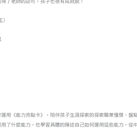
獲得了老師的認可，孩子也很有成就感！
正）
異
曾運用《能力亮點卡》，陪伴孩子生涯探索的探索職業憧憬、盤
運用了什麼能力，也學習具體的陳述自己如何運用這些能力，從