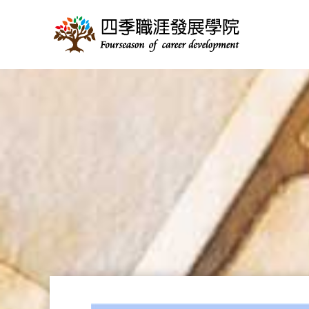
跳
至
主
要
內
容