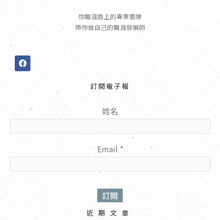
你職涯路上的專業嚮導
帶你做自己的職涯發展師
F
a
c
e
訂閱電子報
b
o
o
姓名
k
Email
*
近期文章