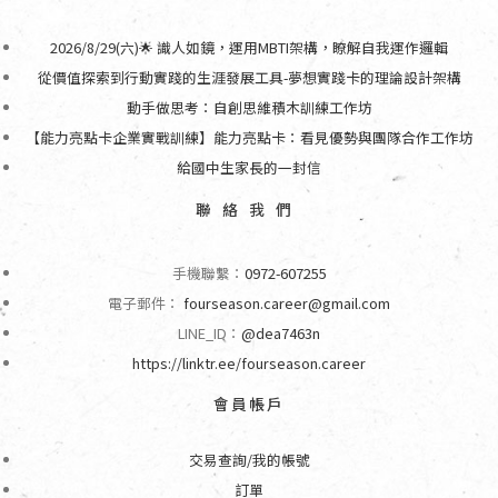
2026/8/29(六)🌟 識人如鏡，運用MBTI架構，瞭解自我運作邏輯
從價值探索到行動實踐的生涯發展工具-夢想實踐卡的理論設計架構
動手做思考：自創思維積木訓練工作坊
【能力亮點卡企業實戰訓練】能力亮點卡：看見優勢與團隊合作工作坊
給國中生家長的一封信
聯絡我們
手機聯繫：
0972-607255
電子郵件：
fourseason.career@gmail.com
LINE_ID：
@dea7463n
https://linktr.ee/fourseason.career
會員帳戶
交易查詢/我的帳號
訂單