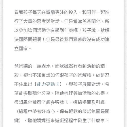
看著孩子每天在電腦專注的投入，和同伴一起進
行了大量的思考與對話，但是當當爸爸問他，所
以參加這個活動你有學到什麼嗎？孩子說，就解
決國際問題啊！但是最後我們猶暮教沒有成功建
立國家。
爸爸聽的一頭霧水，而我雖然有看到活動的精
彩，卻也不知道該如何跟孩子的爸解釋。於是忍
不住拿出【
能力亮點卡
】，與孩子展開對話，希
望能多聽聽他分享，陪他梳理參加活動的心得。
很訝異他挑選了超多張牌卡，透過提問及引導
（過程中帶著好奇心，保有輕鬆的談話氛圍是關
鍵），聽他娓娓道來遊戲過程中發生了什麼事，