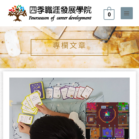
跳
至
0
主
要
內
容
專欄文章