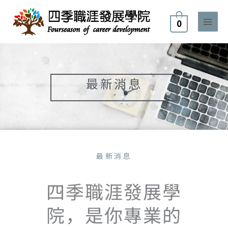
跳
至
0
主
要
內
容
最新消息
最新消息
四季職涯發展學
院，是你專業的