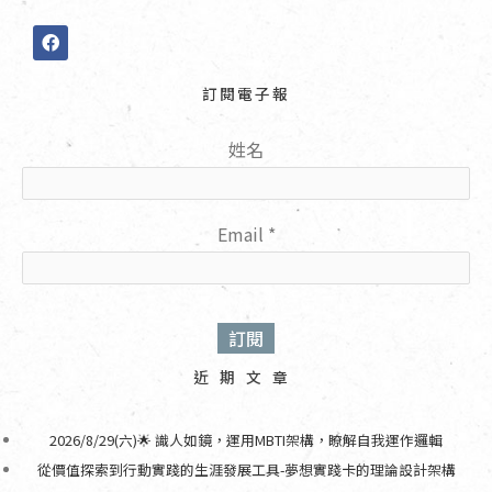
F
a
c
e
訂閱電子報
b
o
o
姓名
k
Email
*
近期文章
2026/8/29(六)🌟 識人如鏡，運用MBTI架構，瞭解自我運作邏輯
從價值探索到行動實踐的生涯發展工具-夢想實踐卡的理論設計架構