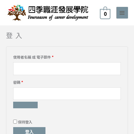
跳
至
0
主
要
內
登入
必
必
必
必
必
容
填
填
填
填
填
使用者名稱 或 電子郵件
*
密碼
*
保持登入
登入