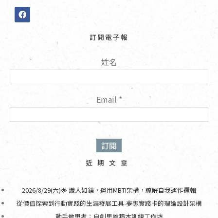
F
a
c
e
訂閱電子報
b
o
o
姓名
k
Email
*
近期文章
2026/8/29(六)🌟 識人如鏡，運用MBTI架構，瞭解自我運作邏輯
從價值探索到行動實踐的生涯發展工具-夢想實踐卡的理論設計架構
動手做思考：自創思維積木訓練工作坊