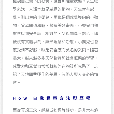
檢視
自己當下的
心情、感受和能量
狀態。以生物
學來說，人類本就是感覺的動物，天生就有感
覺。剛出生的小嬰兒，更像是個感覺導向的小動
物，父母關係和睦，營造美好畫面，小嬰兒自然
就會感到安全感。相對的，父母關係不融洽，即
便沒有實體爭鬥，無形理念和怨懟，小嬰兒也會
感受到不舒服，缺乏安全感而莫名的哭鬧。隨著
長大，越來越多非天然物質和社會框架的學習，
感受力和直覺力常常就被外在物質所忽略了，忘
記了天地四季運作的差異、忽略人與人交心的情
意。
How 自我覺察方法與歷程
而從冥想正念、靜坐或抄經等靜功，是非常有趣