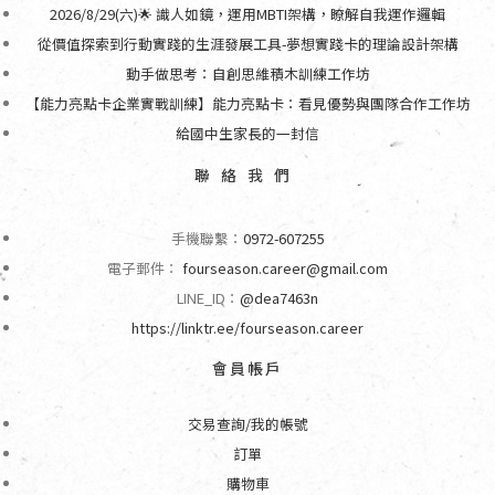
2026/8/29(六)🌟 識人如鏡，運用MBTI架構，瞭解自我運作邏輯
從價值探索到行動實踐的生涯發展工具-夢想實踐卡的理論設計架構
動手做思考：自創思維積木訓練工作坊
【能力亮點卡企業實戰訓練】能力亮點卡：看見優勢與團隊合作工作坊
給國中生家長的一封信
聯絡我們
手機聯繫：
0972-607255
電子郵件：
fourseason.career@gmail.com
LINE_ID：
@dea7463n
https://linktr.ee/fourseason.career
會員帳戶
交易查詢/我的帳號
訂單
購物車