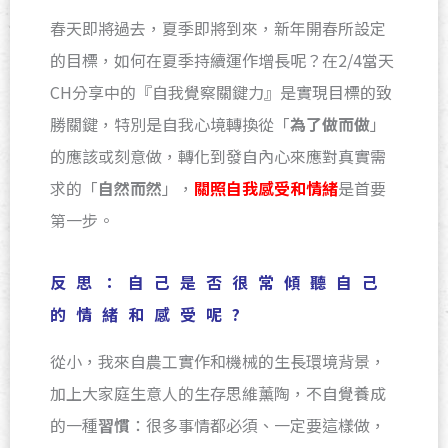
春天即將過去，夏季即將到來，新年開春所設定
的目標，如何在夏季持續運作增長呢？在2/4當天
CH分享中的『自我覺察關鍵力』是實現目標的致
勝關鍵，特別是自我心境轉換從「
為了做而做
」
的應該或刻意做，轉化到發自內心來應對真實需
求的「
自然而然
」，
關照自我感受和情緒
是首要
第一步。
反思：自己是否很常傾聽自己
的情緒和感受呢?
從小，我來自農工實作和機械的生長環境背景，
加上大家庭生意人的生存思維薰陶，不自覺養成
的一種
習慣
：很多事情都必須、一定要這樣做，