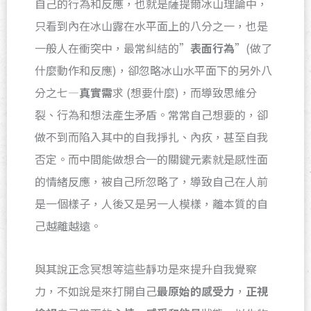
自己的行為和反應，也就是薩提爾冰山理論中，
只看到內在冰山露在水平面上的八分之一，也是
一般人在衝突中，最常糾結的”
表面行為
”(做了
什麼動作和反應)，卻忽略冰山水平面下的另外八
分之七—
真實需
求 (想要什麼)，而導致思維分
裂、行為和想法產生矛盾。常常自己想要的，卻
做不到而陷入其中的自我掙扎、內疚，甚至自我
否定。而中間能做想合一的關鍵元素就是感性面
的情緒反應，被自己所忽略了，導致自己在人前
是一個樣子，人後又是另一人模樣，離本質的自
己越離越遠。
與其說正念冥想等這些靜功是來提升自我覺察
力，不如說是來打開自己
最原始的感受力
，
正視