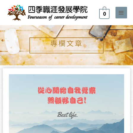
跳
至
0
主
要
內
容
專欄文章