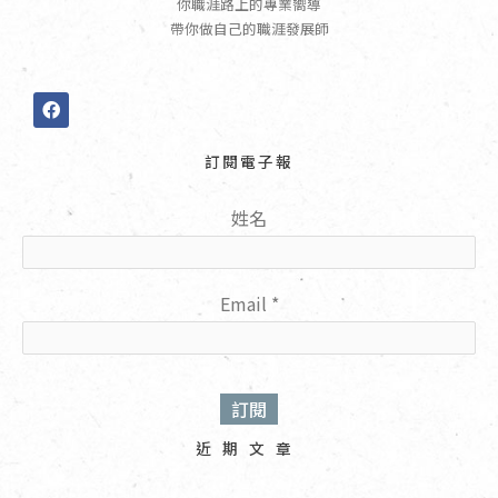
你職涯路上的專業嚮導
帶你做自己的職涯發展師
F
a
c
e
訂閱電子報
b
o
o
姓名
k
Email
*
近期文章