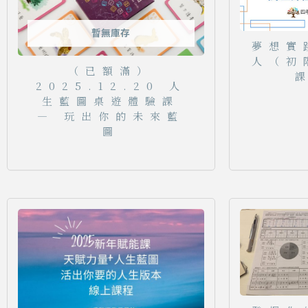
暫無庫存
夢想實
人（初
（已額滿）
2025.12.20 人
生藍圖桌遊體驗課
— 玩出你的未來藍
圖