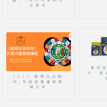
生版本
運用
卡，創
2023 超頻白巫師
年-年度能量播報視
頻分享