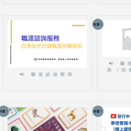
特賣！
📢 
務（陪
📢 職涯諮詢服務
特賣！
特賣！