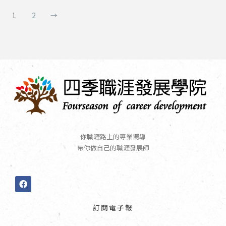
1
2
→
你職涯路上的專業嚮導
帶你做自己的職涯發展師
F
a
c
e
訂閱電子報
b
o