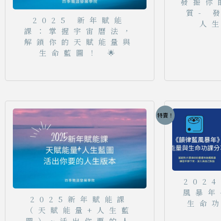
發掘你
質- 
2025 新年賦能
人
課：掌握宇宙曆法，
解鎖你的天賦能量與
生命藍圖！ 🌟
特賣！
202
風暴年
2025新年賦能課
生命
（天賦能量+人生藍
圖）~活出你要的人