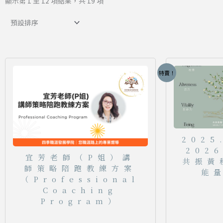
顯示第 1 至 12 項結果，共 19 項
特賣！
2025
2026
宜芳老師（P姐）講
共振黃
師策略陪跑教練方案
能
（Professional
Coaching
Program）