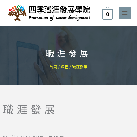
跳
至
0
主
要
內
容
職涯發展
首頁
/
課程
/ 職涯發展
職涯發展