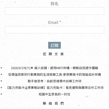
o
姓名
k
Email
*
近期文章
2026/8/29(六)🌟 識人如鏡，運用MBTI架構，瞭解自我運作邏輯
從價值探索到行動實踐的生涯發展工具-夢想實踐卡的理論設計架構
動手做思考：自創思維積木訓練工作坊
【能力亮點卡企業實戰訓練】能力亮點卡：看見優勢與團隊合作工作坊
給國中生家長的一封信
聯絡我們