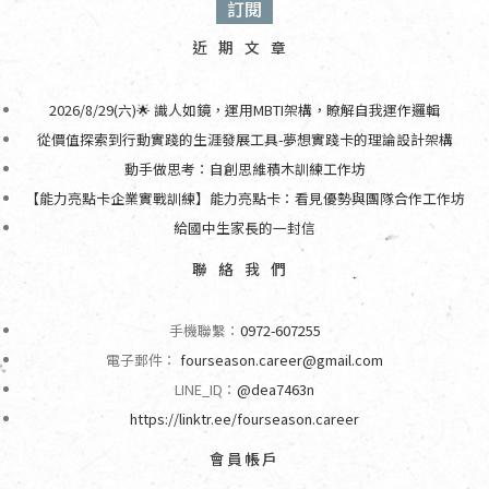
近期文章
2026/8/29(六)🌟 識人如鏡，運用MBTI架構，瞭解自我運作邏輯
從價值探索到行動實踐的生涯發展工具-夢想實踐卡的理論設計架構
動手做思考：自創思維積木訓練工作坊
【能力亮點卡企業實戰訓練】能力亮點卡：看見優勢與團隊合作工作坊
給國中生家長的一封信
聯絡我們
手機聯繫：
0972-607255
電子郵件：
fourseason.career@gmail.com
LINE_ID：
@dea7463n
https://linktr.ee/fourseason.career
會員帳戶