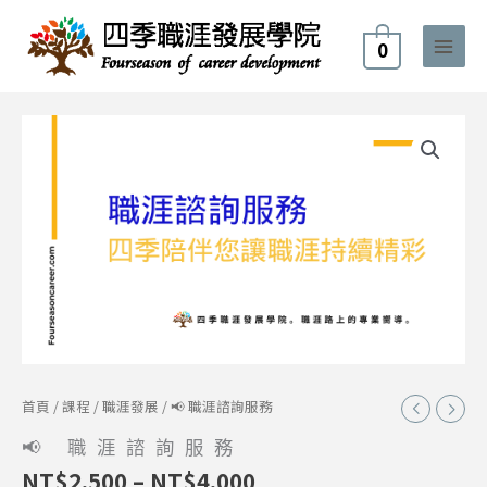
跳
至
0
主
要
內
價
📢
容
格
職
範
涯
圍：
諮
NT$2,500
詢
到
服
NT$4,000
務
數
量
首頁
/
課程
/
職涯發展
/ 📢 職涯諮詢服務
📢 職涯諮詢服務
NT$
2,500
–
NT$
4,000