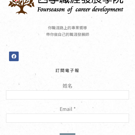
你職涯路上的專業嚮導
帶你做自己的職涯發展師
F
a
c
e
訂閱電子報
b
o
o
姓名
k
Email
*