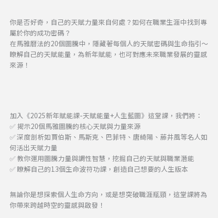
你是否好奇，自己的天賦力量來自何處？如何在職業生涯中找到專
屬於你的成功密碼？
在馬雅曆法的20個圖騰中，隱藏著每個人的天賦密碼與生命指引～
瞭解自己的天賦能量，為新年賦能，也可對應未來職業發展的靈感
來源！
加入《2025新年賦能課-天賦能量+人生藍圖》這堂課，我們將：
✅ 揭示20個馬雅圖騰的核心天賦與力量來源
✅ 深度剖析如賈伯斯、馬斯克、巴菲特、唐綺陽、藤井風等名人如
何活出天賦力量
✅ 教你運用圖騰力量與調性智慧，挖掘自己的天賦與職業潛能
✅ 瞭解自己的13個生命波符功課，創造自己想要的人生版本
無論你是想探索個人生命方向，或是想突破職涯瓶頸，這堂課將為
你帶來跨越時空的靈感與啟發！