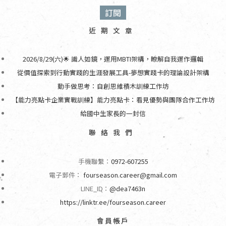
近期文章
2026/8/29(六)🌟 識人如鏡，運用MBTI架構，瞭解自我運作邏輯
從價值探索到行動實踐的生涯發展工具-夢想實踐卡的理論設計架構
動手做思考：自創思維積木訓練工作坊
【能力亮點卡企業實戰訓練】能力亮點卡：看見優勢與團隊合作工作坊
給國中生家長的一封信
聯絡我們
手機聯繫：
0972-607255
電子郵件：
fourseason.career@gmail.com
LINE_ID：
@dea7463n
https://linktr.ee/fourseason.career
會員帳戶