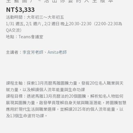
生藍圖）~活出你要的人生版本
出
NT$
3,333
你
活動時間：大年初三～大年初五
要
1/31 週五, 2/1 週六 , 2/2 週日 晚上20:30-22:30（22:00-22:30為
的
QA交流）
人
地點：Teams會議室
生
版
本
主講者：
李宜芳老師
、
Amita老師
數
量
課程主軸：探索13月亮曆馬雅圖騰力量，發掘20位名人職業與天
賦力量，以及解讀個人流年能量與生命功課
課程目標：
透過馬雅13月亮曆法的20個圖騰，解析知名人物如何
展現其圖騰力量，啟發學員理解自身天賦與職涯潛能，將圖騰智慧
應用於現代生活與職業選擇，並解讀2025年的個人流年能量，以
及13個生命波符功課。