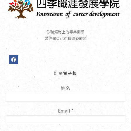
你職涯路上的專業嚮導
帶你做自己的職涯發展師
F
a
c
e
訂閱電子報
b
o
o
姓名
k
Email
*