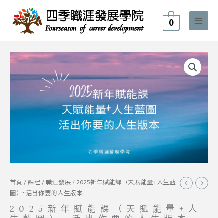
跳
至
0
主
要
內
2025
容
新
年
賦
能
課
（天
賦
能
量
+人
生
首頁
/
課程
/
職涯發展
/ 2025新年賦能課（天賦能量+人生藍
藍
圖）~活出你要的人生版本
圖）
~
2025新年賦能課（天賦能量+人
活