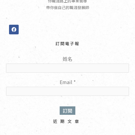
你職涯路上的專業嚮導
帶你做自己的職涯發展師
F
a
c
e
訂閱電子報
b
o
o
姓名
k
Email
*
近期文章