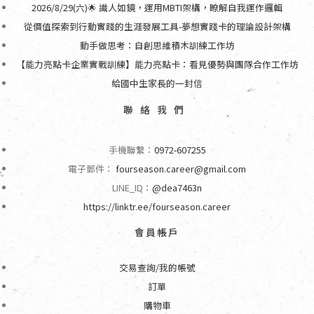
2026/8/29(六)🌟 識人如鏡，運用MBTI架構，瞭解自我運作邏輯
從價值探索到行動實踐的生涯發展工具-夢想實踐卡的理論設計架構
動手做思考：自創思維積木訓練工作坊
【能力亮點卡企業實戰訓練】能力亮點卡：看見優勢與團隊合作工作坊
給國中生家長的一封信
聯絡我們
手機聯繫：
0972-607255
電子郵件：
fourseason.career@gmail.com
LINE_ID：
@dea7463n
https://linktr.ee/fourseason.career
會員帳戶
交易查詢/我的帳號
訂單
購物車