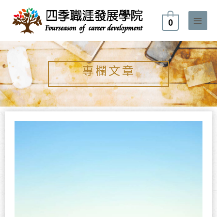
跳
至
0
主
要
內
容
專欄文章