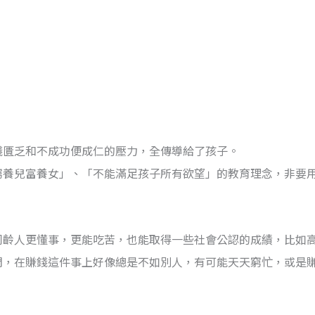
錢匱乏和不成功便成仁的壓力，全傳導給了孩子。
窮養兒富養女」、「不能滿足孩子所有欲望」的教育理念，非要
同齡人更懂事，更能吃苦，也能取得一些社會公認的成績，比如
們，在賺錢這件事上好像總是不如別人，有可能天天窮忙，或是