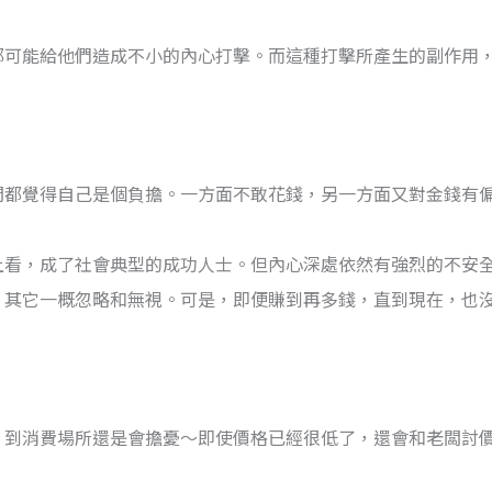
都可能給他們造成不小的內心打擊。而這種打擊所產生的副作用
間都覺得自己是個負擔。一方面不敢花錢，另一方面又對金錢有
上看，成了社會典型的成功人士。但內心深處依然有強烈的不安
，其它一概忽略和無視。可是，即便賺到再多錢，直到現在，也
？
，到消費場所還是會擔憂～即使價格已經很低了，還會和老闆討