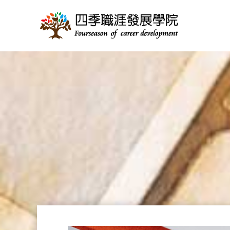
跳
至
主
要
內
容