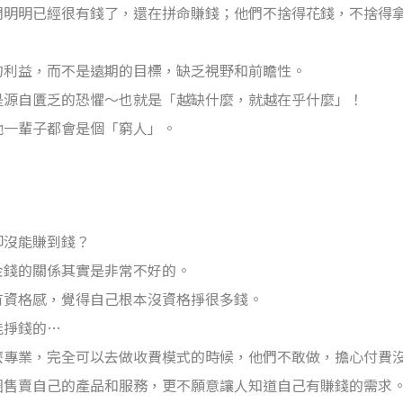
們明明已經很有錢了，還在拼命賺錢；他們不捨得花錢，不捨得
的利益，而不是遠期的目標，缺乏視野和前瞻性。
是源自匱乏的恐懼～也就是「越缺什麼，就越在乎什麼」！
他一輩子都會是個「窮人」。
卻沒能賺到錢？
金錢的關係其實是非常不好的。
有資格感，覺得自己根本沒資格掙很多錢。
能掙錢的…
麼專業，完全可以去做收費模式的時候，他們不敢做，擔心付費
圈售賣自己的產品和服務，更不願意讓人知道自己有賺錢的需求