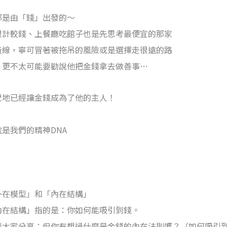
都是由「錢」出發的～
很計較錢、上餐廳吃館子也是先思考最便宜的那家
黃線，寧可冒著被拖吊的風險或是選擇走很遠的路
！更不太可能要勸說他把金錢拿去做善事…
覺地已經讓金錢成為了他的主人！
是我們的精神DNA
外在模型」和「內在結構」
內在結構」指的是：你如何能吸引到錢。
到大家分享；但你有想過什麼是金錢的內在法則嗎？（如何吸引