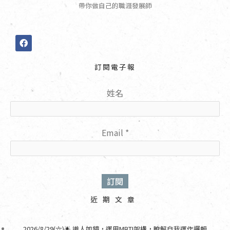
帶你做自己的職涯發展師
F
a
c
e
訂閱電子報
b
o
o
姓名
k
Email
*
近期文章
2026/8/29(六)🌟 識人如鏡，運用MBTI架構，瞭解自我運作邏輯