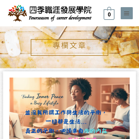
跳
至
0
主
要
內
容
專欄文章