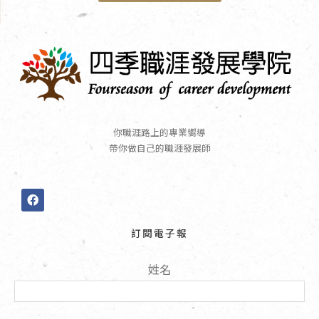
你職涯路上的專業嚮導
帶你做自己的職涯發展師
F
a
c
e
訂閱電子報
b
o
o
姓名
k