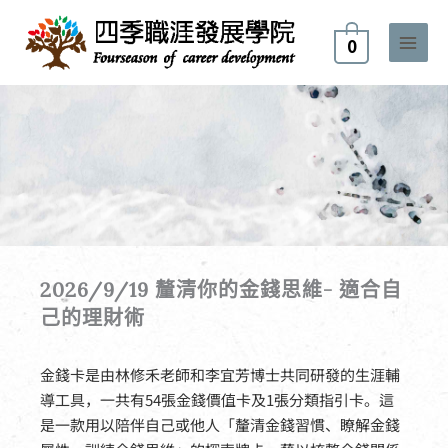
跳
至
0
主
要
內
容
主題課程
2026/9/19 釐清你的金錢思維- 適合自
己的理財術
冬季，就像要將一生收藏傳
遞給年青一代。
金錢卡是由林修禾老師和李宜芳博士共同研發的生涯輔
導工具，一共有54張金錢價值卡及1張分類指引卡。這
是一款用以陪伴自己或他人「釐清金錢習慣、瞭解金錢