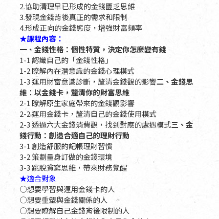
2.協助清理早已形成的金錢匱乏思維
3.發現金錢背後真正的需求和限制
4.形成正向的金錢態度，增強財富頻率
★課程內容：
一、金錢性格：個性特質，決定你怎麼變有錢
1-1 認識自己的「金錢性格」
1-2 瞭解內在潛意識的金錢心理模式
1-3 運用財富意識診斷，釐清金錢觀的影響
二、金錢思
維：以金錢卡，釐清你的財富思維
2-1 瞭解原生家庭帶來的金錢觀影響
2-2 運用金錢卡，釐清自己的金錢使用模式
2-3 透過六大金錢消費觀，找到對應的處遇模式
三、金
錢行動：創造合適自己的理財行動
3-1 創造舒服的記帳理財習慣
3-2 策劃量身訂做的金錢環境
3-3 跳脫貧窮思維，帶來財務覺醒
★適合對象
○想要學習與運用金錢卡的人
○想要重塑與金錢關係的人
○想要瞭解自己金錢背後限制的人