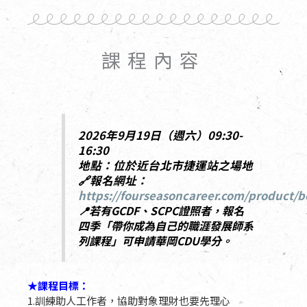
課程內容
2026年9月19日（週六）09:30-
16:30
地點：位於近台北市捷運站之場地
🔗報名網址：
https://fourseasoncareer.com/product/
📍若有GCDF、SCPC證照者，報名
四季「帶你成為自己的職涯發展師系
列課程」可申請華岡CDU學分。
★課程目標：
1.訓練助人工作者，協助對象理財也要先理心