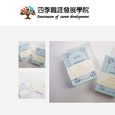
跳
至
主
要
內
容