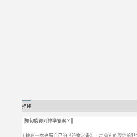
描述
||如何能得到神準答案？||
1.擁有一本專屬自己的《答案之書》，培養它的與你的默