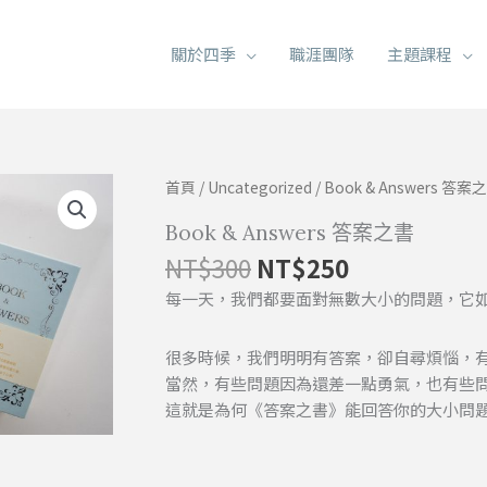
關於四季
職涯團隊
主題課程
原
目
首頁
/
Uncategorized
/ Book & Answers 答案
始
前
Book & Answers 答案之書
價
價
格：
格：
NT$
300
NT$
250
NT$300。
NT$250。
每一天，我們都要面對無數大小的問題，它
很多時候，我們明明有答案，卻自尋煩惱，
當然，有些問題因為還差一點勇氣，也有些
這就是為何《答案之書》能回答你的大小問