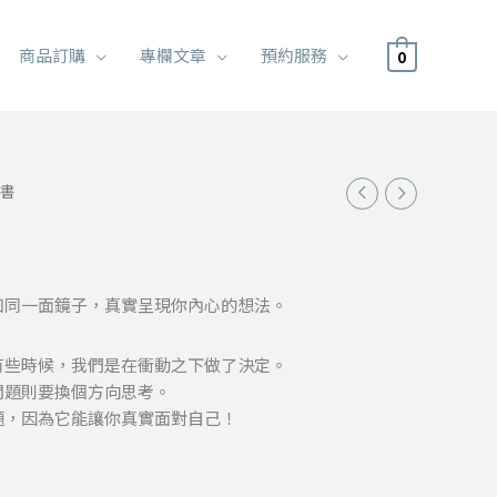
商品訂購
專欄文章
預約服務
0
之書
如同一面鏡子，真實呈現你內心的想法。
有些時候，我們是在衝動之下做了決定。
問題則要換個方向思考。
題，因為它能讓你真實面對自己！