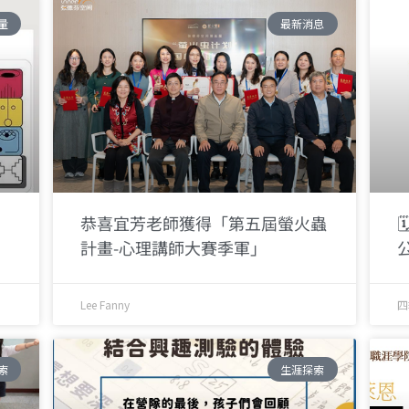
量
最新消息
恭喜宜芳老師獲得「第五屆螢火蟲

計畫-心理講師大賽季軍」
Lee Fanny
四
索
生涯探索