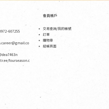
會員帳戶
交易查詢/我的帳號
0972-607255
訂單
購物車
n.career@gmail.co
結帳頁面
@dea7463n
ktr.ee/fourseason.c