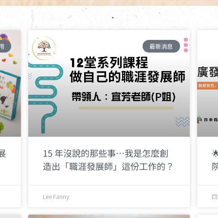
頁
頁
頁
面
面
面
用
最新消息
展
15 年沒說的那些事…我是怎麼創
造出「職涯發展師」這份工作的？
Lee Fanny
四