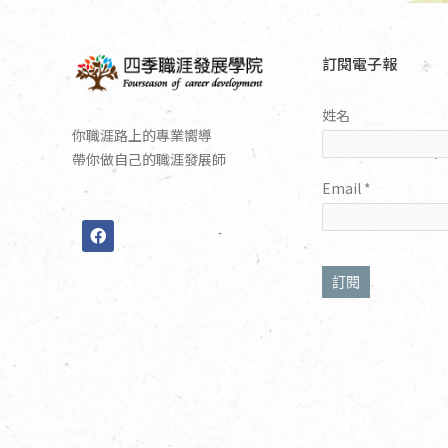
訂閱電子報
姓名
你職涯路上的專業嚮導
帶你做自己的職涯發展師
Email
*
F
a
c
e
b
o
o
k