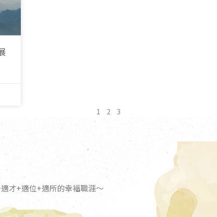
展
1
2
3
適才+適位+適所的幸福職涯～