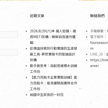
近期文章
聯絡我們
2026/8/29(六)🌟 識人如鏡，運
手機聯繫：
用MBTI架構，瞭解自我運作邏
電子郵件：
輯
fourseaso
從價值探索到行動實踐的生涯發
m
展工具-夢想實踐卡的理論設計
LINE_ID：
架構
https://lin
動手做思考：自創思維積木訓練
areer
工作坊
【能力亮點卡企業實戰訓練】能
力亮點卡：看見優勢與團隊合作
工作坊
給國中生家長的一封信