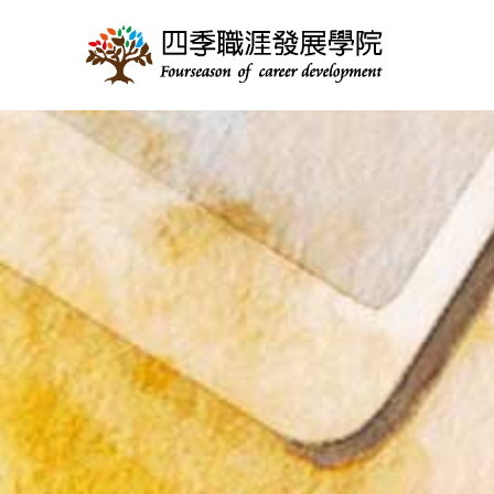
跳
至
主
要
內
容