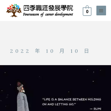
跳
至
0
主
要
內
容
2022 年 10 月 10 日
職
場
哲
學
裡
的
生
存