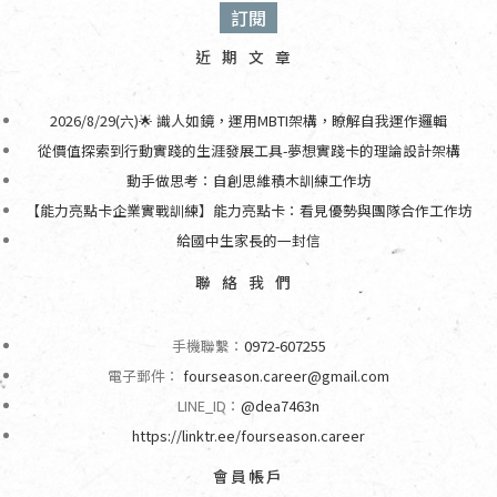
近期文章
2026/8/29(六)🌟 識人如鏡，運用MBTI架構，瞭解自我運作邏輯
從價值探索到行動實踐的生涯發展工具-夢想實踐卡的理論設計架構
動手做思考：自創思維積木訓練工作坊
【能力亮點卡企業實戰訓練】能力亮點卡：看見優勢與團隊合作工作坊
給國中生家長的一封信
聯絡我們
手機聯繫：
0972-607255
電子郵件：
fourseason.career@gmail.com
LINE_ID：
@dea7463n
https://linktr.ee/fourseason.career
會員帳戶