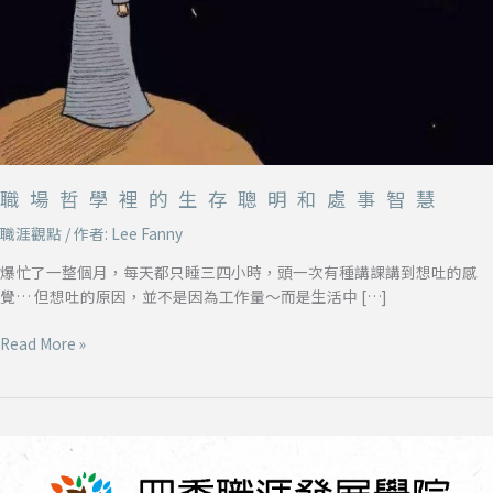
聰
明
和
處
事
智
慧
職場哲學裡的生存聰明和處事智慧
職涯觀點
/ 作者:
Lee Fanny
爆忙了一整個月，每天都只睡三四小時，頭一次有種講課講到想吐的感
覺… 但想吐的原因，並不是因為工作量～而是生活中 […]
Read More »