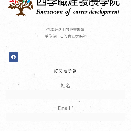
你職涯路上的專業嚮導
帶你做自己的職涯發展師
F
a
c
e
訂閱電子報
b
o
o
姓名
k
Email
*