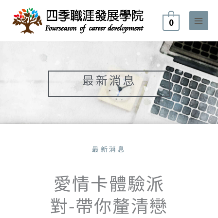
跳
至
0
主
要
內
容
最新消息
最新消息
愛情卡體驗派
對-帶你釐清戀