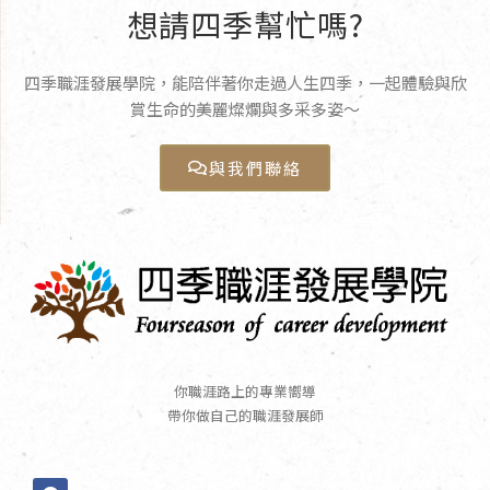
想請四季幫忙嗎?
四季職涯發展學院，能陪伴著你走過人生四季，一起體驗與欣
賞生命的美麗燦爛與多采多姿〜
與我們聯絡
你職涯路上的專業嚮導
帶你做自己的職涯發展師
F