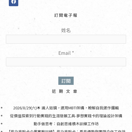
a
c
e
訂閱電子報
b
o
o
姓名
k
Email
*
近期文章
2026/8/29(六)🌟 識人如鏡，運用MBTI架構，瞭解自我運作邏輯
從價值探索到行動實踐的生涯發展工具-夢想實踐卡的理論設計架構
動手做思考：自創思維積木訓練工作坊
【能力亮點卡企業實戰訓練】能力亮點卡：看見優勢與團隊合作工作坊