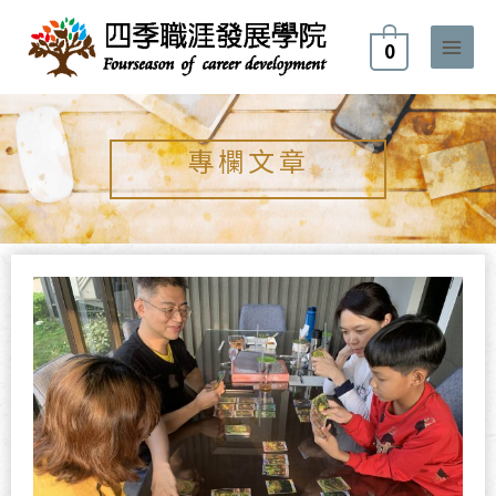
跳
至
0
主
要
內
容
專欄文章