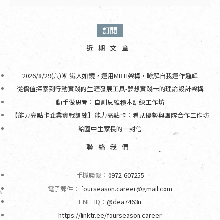
近期文章
2026/8/29(六)🌟 識人如鏡，運用MBTI架構，瞭解自我運作邏輯
從價值探索到行動實踐的生涯發展工具-夢想實踐卡的理論設計架構
動手做思考：自創思維積木訓練工作坊
【能力亮點卡企業實戰訓練】能力亮點卡：看見優勢與團隊合作工作坊
給國中生家長的一封信
聯絡我們
手機聯繫：
0972-607255
電子郵件：
fourseason.career@gmail.com
LINE_ID：
@dea7463n
https://linktr.ee/fourseason.career