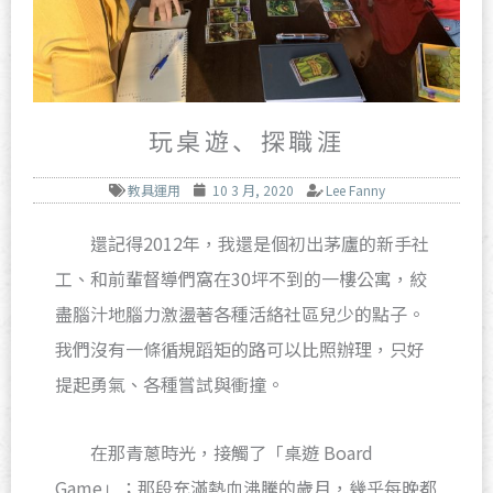
玩桌遊、探職涯
教具運用
10 3 月, 2020
Lee Fanny
還記得2012年，我還是個初出茅廬的新手社
工、和前輩督導們窩在30坪不到的一樓公寓，絞
盡腦汁地腦力激盪著各種活絡社區兒少的點子。
我們沒有一條循規蹈矩的路可以比照辦理，只好
提起勇氣、各種嘗試與衝撞。
在那青蔥時光，接觸了「桌遊 Board
Game」；那段充滿熱血沸騰的歲月，幾乎每晚都