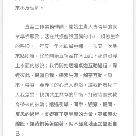
來不及理解。
直至工作業務轉調，開始主責大專青年的就
業準備服務；活在共振藍猴圖騰的小3，順著生命
的呼喚，一年又一年地砍掉重練、一次又一次地
來點創新，終於開始直視藏在冰山底下那還沒浮
上水面的樣貌；我們開始
透過桌遊互動過程，靠
近彼此、揭露自我、探索生涯、解密互動
。原
來，帶著一顆赤子的心進入遊戲，讓我們看見了
人我差異、找到共生共存的平衡、打破填鴨式教
育帶來的被動；
透過引導、同樂、觀察、提問、
反思的過程，桌遊有了更豐厚的力量，宛如導火
線般，讓我們笑著鬧著，就不經意地更加靠近自
己
。