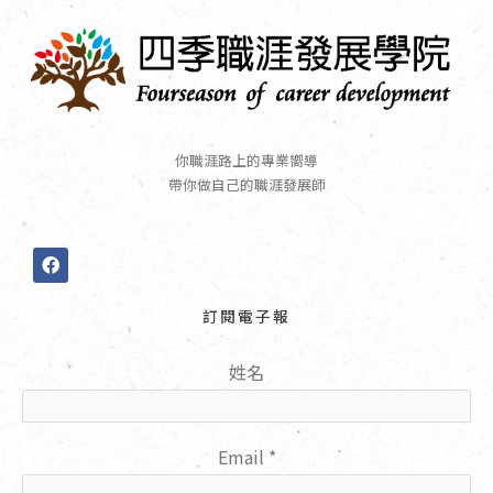
你職涯路上的專業嚮導
帶你做自己的職涯發展師
F
a
c
e
訂閱電子報
b
o
o
姓名
k
Email
*