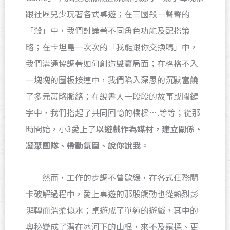
跟社區兒少玩著各式桌遊；在三國殺一聲聲的
「殺」中，我們討論著不同角色功能及配搭策
略；在卡坦島一次次的「我能跟你交換嗎」中，
我們溝通協調著如何創造雙贏局面；在格格不入
一塊塊的圖板接連中，我們陷入深思的沉默富饒
了多元策略脈絡；在說書人一段段的故事或關鍵
字中，我們搭起了共同回憶的橋樑….等等；從那
時開始，小3愛上了
以遊戲作為媒材，建立關係、
凝聚團隊、帶動氛圍、說你說我
。
然而，工作的步調不曾歇緩，在各式任務關
卡破解過程中，愛上桌遊的那股觸動也從熱烈彭
湃轉而溫柔似水；桌遊成了單純的遊戲，其中的
奧秘變成了潛在冰河下的山根，來不及窺探、更