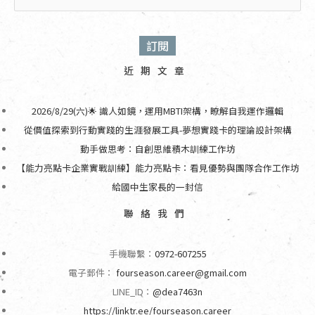
近期文章
2026/8/29(六)🌟 識人如鏡，運用MBTI架構，瞭解自我運作邏輯
從價值探索到行動實踐的生涯發展工具-夢想實踐卡的理論設計架構
動手做思考：自創思維積木訓練工作坊
【能力亮點卡企業實戰訓練】能力亮點卡：看見優勢與團隊合作工作坊
給國中生家長的一封信
聯絡我們
手機聯繫：
0972-607255
電子郵件：
fourseason.career@gmail.com
LINE_ID：
@dea7463n
https://linktr.ee/fourseason.career