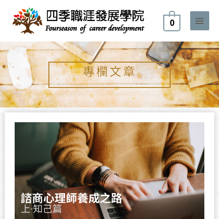
跳
至
0
主
要
內
容
專欄文章