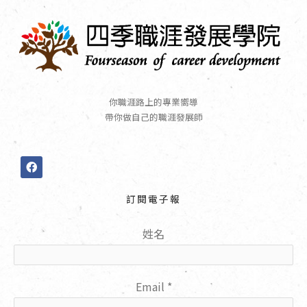
你職涯路上的專業嚮導
帶你做自己的職涯發展師
F
a
c
e
訂閱電子報
b
o
o
姓名
k
Email
*