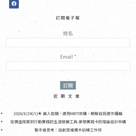
F
a
c
e
訂閱電子報
b
o
o
姓名
k
Email
*
近期文章
2026/8/29(六)🌟 識人如鏡，運用MBTI架構，瞭解自我運作邏輯
從價值探索到行動實踐的生涯發展工具-夢想實踐卡的理論設計架構
動手做思考：自創思維積木訓練工作坊