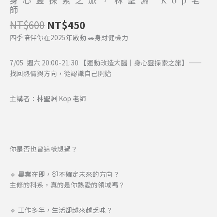
身心靈探索之旅，林聖淵 Kop老
聖
師
淵
NT$
600
NT$
450
Kop
四季陪伴你在2025年啟動 🚗身財健檢力
老
師
7/05 週六 20:00-21:30
【運動改造大腦｜身心靈探索之旅】——
數
找回熱情與方向，從認識自己開始
量
主講者：林聖淵 Kop 老師
你是否也曾這樣想過？
🔹 畢業在即，卻不確定未來的方向？
主修的科系，真的是你熱愛的領域嗎？
🔹 工作多年，生活卻越來越乏味？