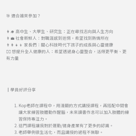
🎯 適合誰來參加？
👩‍🎓 高中生、大學生、研究生：正在尋找志向與人生方向
👨‍💼 社會新鮮人：對職涯感到迷惘，希望找到熱情所在
👨‍👩‍👧‍👦 家長們：關心科技時代下孩子的成長與心靈健康
🧘‍♀️ 想提升全人健康的人：希望透過身心靈整合，活得更平衡、更
有力量
┃學員好評分享
Kop老師在課程中，用淺顯的方式講授課程，再搭配中間會
讓大家練習肢體動作醒腦，未來讀書作息可以加入肢體的練
習保持專注力。
這門課程讓我對於運動/健身產業有了更多的認識。
老師舉例很生活化，而且講授的過程不無聊。