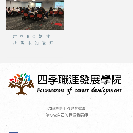
建立RQ韌性-
挑戰未知職涯
你職涯路上的專業嚮導
帶你做自己的職涯發展師