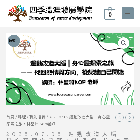
跳
至
0
主
要
內
原
目
2025.07.05
容
特賣！
始
前
運
價
價
動
格：
格：
改
NT$600。
NT$450。
造
大
腦
｜
身
心
靈
探
首頁
/
課程
/
職能培養
/ 2025.07.05 運動改造大腦｜身心靈
索
探索之旅，林聖淵 Kop老師
之
旅，
2025.07.05 運動改造大腦｜
林