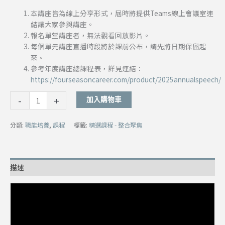
本講座皆為線上分享形式，屆時將提供Teams線上會議室連
結讓大家參與講座。
報名單堂講座者，無法觀看回放影片。
每個單元講座直播時段將於課前公布，請先將日期保留起
來。
參考年度講座總課程表，詳見連結：
https://fourseasoncareer.com/product/2025annualspeech/
-
+
加入購物車
分類:
職能培養
,
課程
標籤:
精選課程 - 整合聚焦
描述