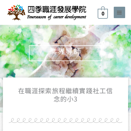
跳
至
0
主
要
內
容
業界導師
在職涯探索旅程繼續實踐社工信
念的小3