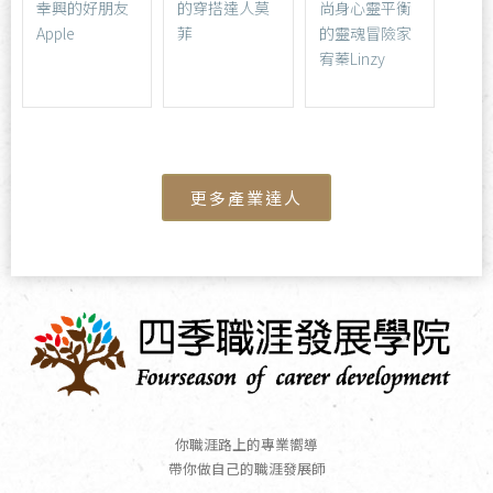
幸興的好朋友
的穿搭達人莫
尚身心靈平衡
Apple
菲
的靈魂冒險家
宥蓁Linzy
更多產業達人
你職涯路上的專業嚮導
帶你做自己的職涯發展師