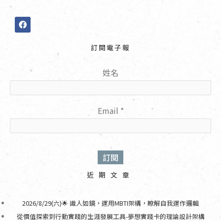
F
a
c
e
訂閱電子報
b
o
o
姓名
k
Email
*
近期文章
2026/8/29(六)🌟 識人如鏡，運用MBTI架構，瞭解自我運作邏輯
從價值探索到行動實踐的生涯發展工具-夢想實踐卡的理論設計架構