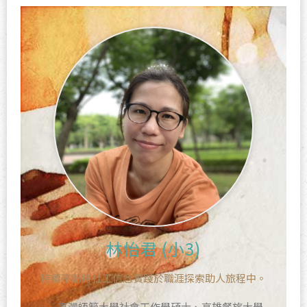
林怡君 (小3)
持續不斷將社工信念實踐於職涯探索助人旅程中。
臺灣師範大學社會工作學碩士、高雄餐旅大學