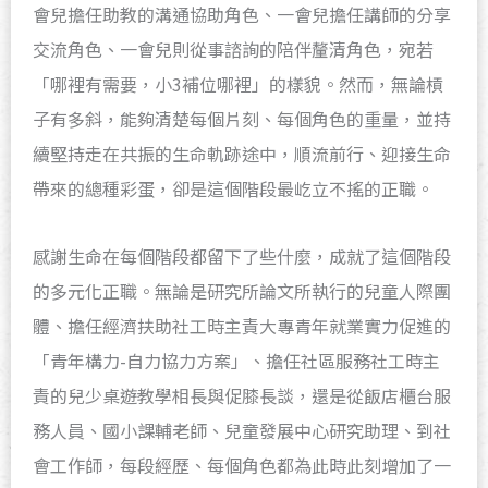
會兒擔任助教的溝通協助角色、一會兒擔任講師的分享
交流角色、一會兒則從事諮詢的陪伴釐清角色，宛若
「哪裡有需要，小3補位哪裡」的樣貌。然而，無論槓
子有多斜，能夠清楚每個片刻、每個角色的重量，並持
續堅持走在共振的生命軌跡途中，順流前行、迎接生命
帶來的總種彩蛋，卻是這個階段最屹立不搖的正職。
感謝生命在每個階段都留下了些什麼，成就了這個階段
的多元化正職。無論是研究所論文所執行的兒童人際團
體、擔任經濟扶助社工時主責大專青年就業實力促進的
「青年構力-自力協力方案」、擔任社區服務社工時主
責的兒少桌遊教學相長與促膝長談，還是從飯店櫃台服
務人員、國小課輔老師、兒童發展中心研究助理、到社
會工作師，每段經歷、每個角色都為此時此刻增加了一