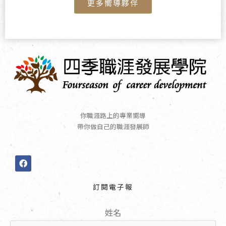
更多嚮導夥伴
你職涯路上的專業嚮導
帶你做自己的職涯發展師
F
a
c
e
訂閱電子報
b
o
o
姓名
k