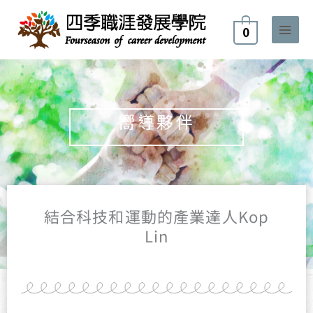
跳
至
0
主
要
內
容
嚮導夥伴
結合科技和運動的產業達人Kop
Lin