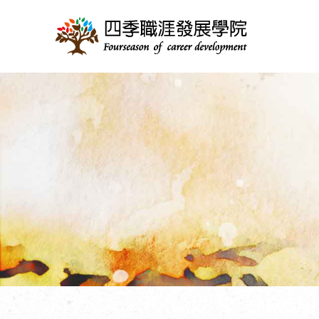
跳
至
主
要
內
容