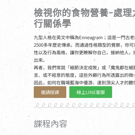
主題課程
檢視你的食物營養-處理
秋季，就像事業有
行關係學
成的壯年。
九型人格在英文中稱為Enneagram；這是一門
2500多年歷史傳承。而通過性格類型的覺察，你
性以及行為風格，讓你更瞭解你自己，接納他人，
出來。
再者，我們常說「細節決定成敗」或「魔鬼都在細
言、或不經意的態度，這些外顯行為所透露出的微
因此，如何在職場藍海中優游、達到頂尖人才的聽
邀請授課
線上LINE客服
課程內容