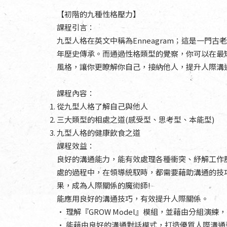
【初階的九種性格壓力】
課程引言：
九型人格在英文中稱為Enneagram；這是一門古
年歷史傳承。而通過性格類型的覺察，你可以在最
風格，讓你更瞭解你自己，接納他人，提升人際溝
課程內容：
從九型人格了解自己與他人
三大類型的相處之道(感受型、思考型、本能型)
九型人格的健康飲食之道
課程效益：
良好的溝通能力，能有效處理各種衝突、紓解工作
處的過程中，在領導統馭時，都需要藉助溝通的技
果，成為人際關係的魔術師!
能應用良好的溝通技巧，有效提升人際關係。
• 理解『GROW Model』模組，並藉由分組演
• 能藉由良好的溝通對話模式，打造優質人際溝通