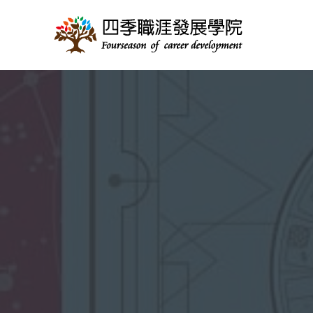
跳
至
主
要
內
容