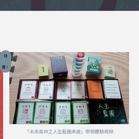
特
賣！
「未來森林之人生藍圖桌遊」帶領體驗視頻