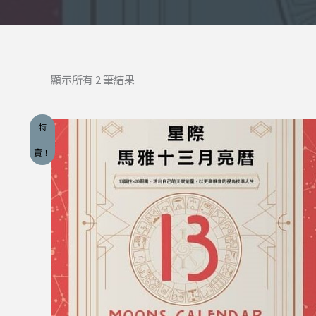
顯示所有 2 筆結果
特
賣！